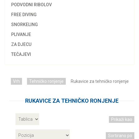
PODVODNI RIBOLOV
FREE DIVING
SNORKELING
PLIVANJE
ZA DJECU
TEČAJEVI
Vrh
Tehničko ronjenje
Rukavice za tehničko ronjenje
RUKAVICE ZA TEHNIČKO RONJENJE
Prikaži kao
Sortirano po