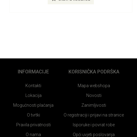
INFORMACIJE
KORISNIČKA PODRŠKA
Kontakti
Mapa webshopa
Lokacija
Novosti
Mogućnosti plaćanja
Zanimljivosti
O tvrtki
O registraciji i prijavi na stranice
Pravila privatnosti
Isporuke i povrat robe
O nama
Opći uvjeti poslovanja