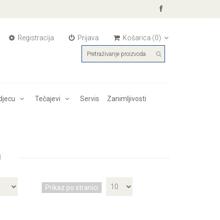
Registracija
Prijava
Košarica
(0)
djecu
Tečajevi
Servis
Zanimljivosti
U
Prikaz po stranici