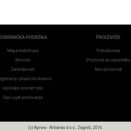
KORISNIČKA PODRŠKA
PROIZVODI
Mapa webshopa
Pretraživanje
Novosti
Proizvodi za usporedbu
Zanimljivosti
Novi proizvodi
egistraciji i prijavi na stranice
Isporuke i povrat robe
Opći uvjeti poslovanja
(c) Apnea - Arbanas d.o.o., Zagreb, 2016.