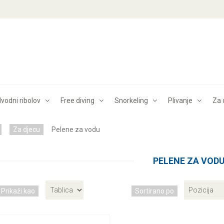
vodni ribolov
Free diving
Snorkeling
Plivanje
Za 
Za djecu
Pelene za vodu
PELENE ZA VOD
Prikaži kao
Sortirano po