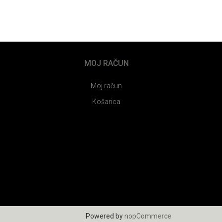
MOJ RAČUN
Moj račun
Košarica
Powered by
nopCommerce