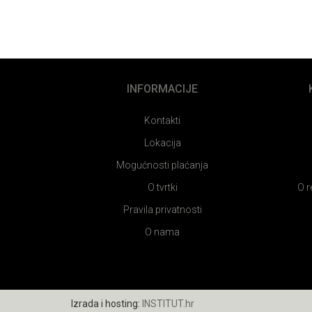
INFORMACIJE
Kontakti
Lokacija
Mogućnosti plaćanja
O tvrtki
O r
Pravila privatnosti
O nama
Izrada i hosting:
INSTITUT.hr