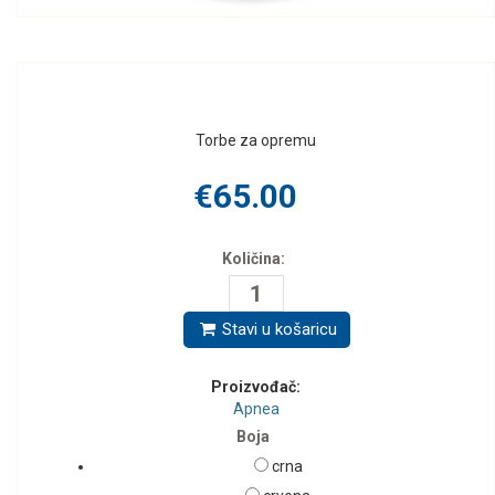
Torbe za opremu
€65.00
Količina:
Stavi u košaricu
Proizvođač:
Apnea
Boja
crna