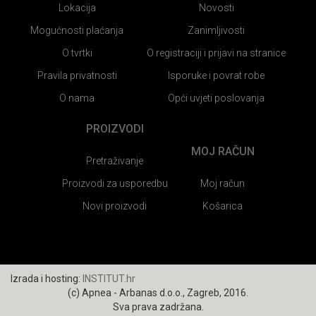
Lokacija
Novosti
Mogućnosti plaćanja
Zanimljivosti
O tvrtki
O registraciji i prijavi na stranice
Pravila privatnosti
Isporuke i povrat robe
O nama
Opći uvjeti poslovanja
PROIZVODI
MOJ RAČUN
Pretraživanje
Proizvodi za usporedbu
Moj račun
Novi proizvodi
Košarica
Izrada i hosting:
INSTITUT.hr
(c) Apnea - Arbanas d.o.o., Zagreb, 2016.
Sva prava zadržana.